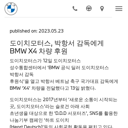
menu
chevron_right
모델
published on: 2023.05.23
도이치모터스, 박항서 감독에게
chevron_right
전기차
BMW X4 차량 후원
chevron_right
구매하기
도이치모터스가 12일 도이치모터스
chevron_right
BMW 공식 서비스
성수통합센터에서 ‘BMW 공식 딜러 도이치모터스
박항서 감독
chevron_right
더 알아보기
후원식’을 열고 박항서 베트남 축구 국가대표 감독에게
BMW ‘X4’ 차량을 전달했다고 13일 밝혔다.
chevron_right
도이치 모터스
도이치모터스는 2017년부터 ‘새로운 소통이 시작되는
곳, 도이치모터스’라는 슬로건 아래 사회
초년생을 대상으로 한 ‘D.D.D 서포터즈’, SNS를 활용한
나눔기부 캠페인 ‘하트 도이치
(Heart Deutsch)’등의 사회공헌 활동을 펼치고 있다.