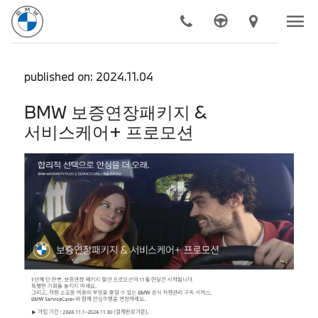
menu
chevron_right
모델
published on: 2024.11.04
chevron_right
전기차
BMW 보증연장패키지 &
서비스케어+ 프로모션
chevron_right
구매하기
chevron_right
BMW 공식 서비스
chevron_right
더 알아보기
chevron_right
도이치 모터스