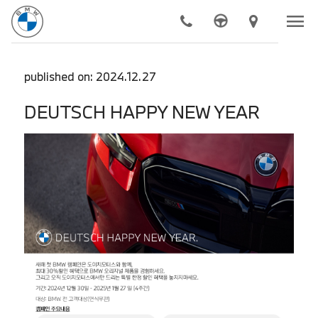
menu
chevron_right
모델
published on: 2024.12.27
chevron_right
전기차
DEUTSCH HAPPY NEW YEAR
chevron_right
구매하기
chevron_right
BMW 공식 서비스
chevron_right
더 알아보기
chevron_right
도이치 모터스